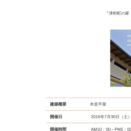
『津村町の家 
建築概要
木造平屋
開催日
2016年7月30日（土
開催時間
AM10：00～PM5：0